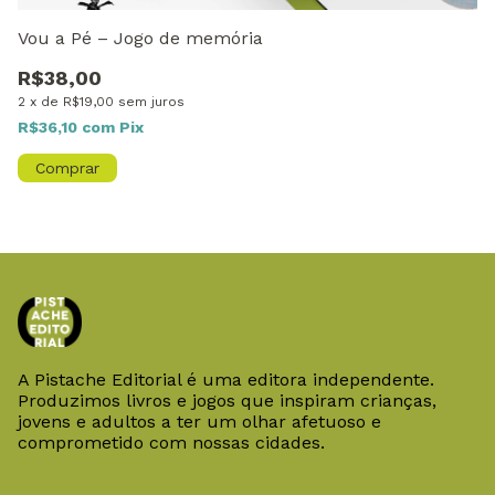
Vou a Pé – Jogo de memória
T
R$38,00
R
2
x
de
R$19,00
sem juros
2
R$36,10
com
Pix
R
A Pistache Editorial é uma editora independente.
Produzimos livros e jogos que inspiram crianças,
jovens e adultos a ter um olhar afetuoso e
comprometido com nossas cidades.